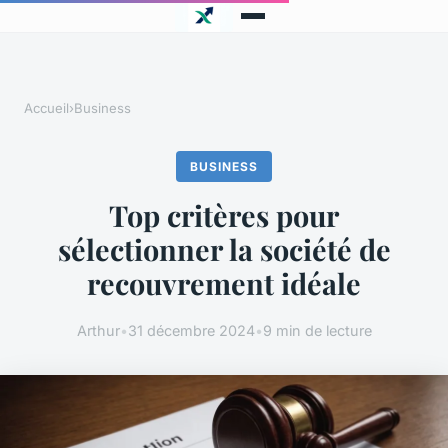
Accueil
›
Business
BUSINESS
Top critères pour
sélectionner la société de
recouvrement idéale
Arthur
•
31 décembre 2024
•
9 min de lecture