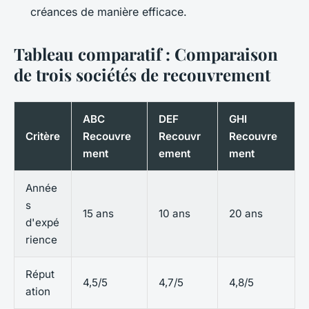
créances de manière efficace.
Tableau comparatif : Comparaison
de trois sociétés de recouvrement
ABC
DEF
GHI
Critère
Recouvre
Recouvr
Recouvre
ment
ement
ment
Année
s
15 ans
10 ans
20 ans
d'expé
rience
Réput
4,5/5
4,7/5
4,8/5
ation