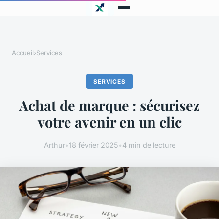
Accueil
›
Services
SERVICES
Achat de marque : sécurisez
votre avenir en un clic
Arthur
•
18 février 2025
•
4 min de lecture