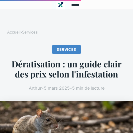
Accueil
›
Services
SERVICES
Dératisation : un guide clair
des prix selon l'infestation
Arthur
•
5 mars 2025
•
5 min de lecture