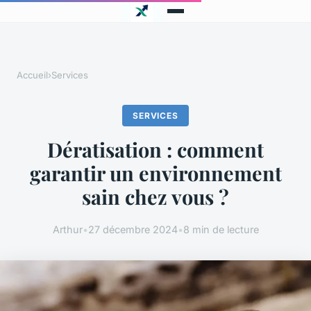
Accueil
›
Services
SERVICES
Dératisation : comment
garantir un environnement
sain chez vous ?
Arthur
•
27 décembre 2024
•
8 min de lecture